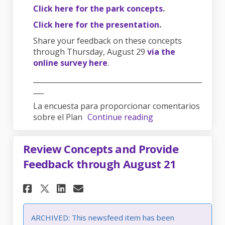
Click here for the
park concepts
.
Click here for the presentation
.
Share your feedback on these concepts
through Thursday, August 29
via the
online survey here
.
________________________________________________
___
La encuesta para proporcionar comentarios
sobre el Plan
Continue reading
Review Concepts and Provide
Feedback through August 21
Share Review Concepts and Pr
Share Review Concepts a
Email Review Concepts
Share Review Concepts and 
ARCHIVED: This newsfeed item has been