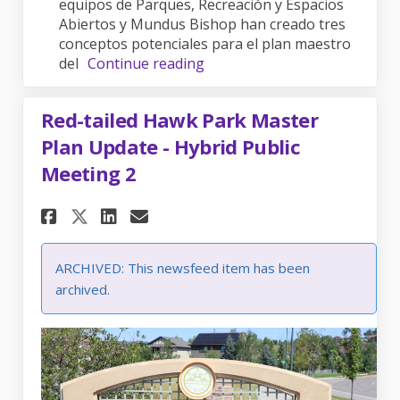
equipos de Parques, Recreación y Espacios
Abiertos y Mundus Bishop han creado tres
conceptos potenciales para el plan maestro
del
Continue reading
Red-tailed Hawk Park Master
Plan Update - Hybrid Public
Meeting 2
Share Red-tailed Hawk Park Ma
Share Red-tailed Hawk Pa
Email Red-tailed Hawk 
Share Red-tailed Hawk Park 
ARCHIVED: This newsfeed item has been
archived.