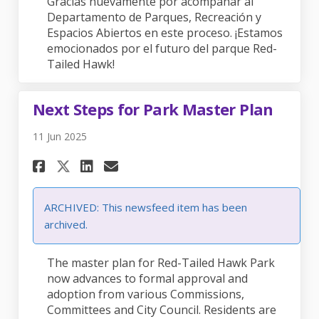
Gracias nuevamente por acompañar al
Departamento de Parques, Recreación y
Espacios Abiertos en este proceso. ¡Estamos
emocionados por el futuro del parque Red-
Tailed Hawk!
Next Steps for Park Master Plan
11 Jun 2025
Share Next Steps for Park Mast
Share Next Steps for Par
Email Next Steps for P
Share Next Steps for Park Ma
ARCHIVED: This newsfeed item has been
archived.
The master plan for Red-Tailed Hawk Park
now advances to formal approval and
adoption from various Commissions,
Committees and City Council. Residents are