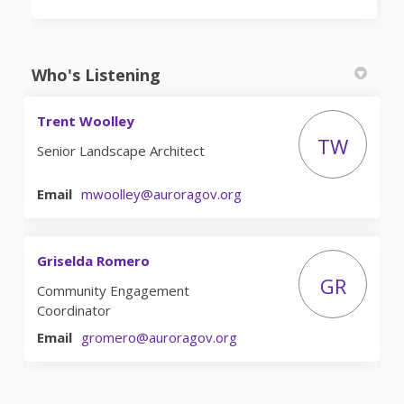
Who's Listening
Trent Woolley
TW
Senior Landscape Architect
(External link)
Email
mwoolley@auroragov.org
Griselda Romero
GR
Community Engagement
Coordinator
(External link)
Email
gromero@auroragov.org