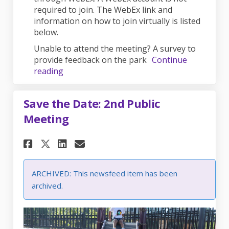
required to join. The WebEx link and
information on how to join virtually is listed
below.
Unable to attend the meeting? A survey to
provide feedback on the park
Continue
reading
Save the Date: 2nd Public
Meeting
Share Save the Date: 2nd Publ
Share Save the Date: 2nd
Email Save the Date: 2
Share Save the Date: 2nd Pu
ARCHIVED: This newsfeed item has been
archived.