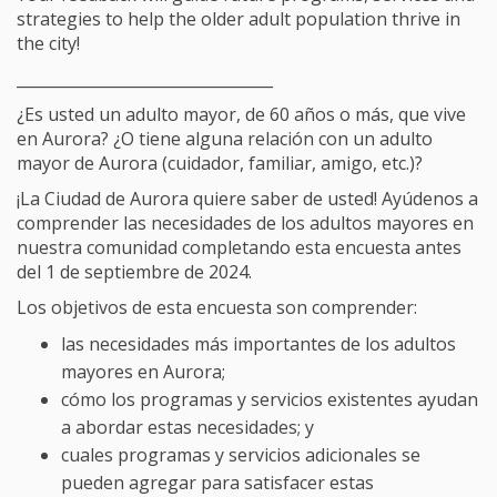
strategies to help the older adult population thrive in
the city!
_________________________________
¿Es usted un adulto mayor, de 60 años o más, que vive
en Aurora? ¿O tiene alguna relación con un adulto
mayor de Aurora (cuidador, familiar, amigo, etc.)?
¡La Ciudad de Aurora quiere saber de usted! Ayúdenos a
comprender las necesidades de los adultos mayores en
nuestra comunidad completando esta encuesta antes
del 1 de septiembre de 2024.
Los objetivos de esta encuesta son comprender:
las necesidades más importantes de los adultos
mayores en Aurora;
cómo los programas y servicios existentes ayudan
a abordar estas necesidades; y
cuales programas y servicios adicionales se
pueden agregar para satisfacer estas