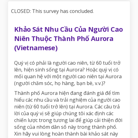
CLOSED: This survey has concluded.
Khảo Sát Nhu Cầu Của Người Cao
Niên Thuộc Thành Phố Aurora
(Vietnamese)
Quý vị có phải là người cao niên, từ 60 tuổi trở
lên, hiện sinh sống tại Aurora? Hoặc quý vị có
mối quan hệ với một người cao niên tại Aurora
(người chăm sóc, họ hàng, bạn bè, v.v.)?
Thành phố Aurora hiện đang đánh giá để tìm
hiểu các nhu cầu và trải nghiệm của người cao
niên (từ 60 tuổi trở lên) tại Aurora. Các câu trả
lời của quý vị sẽ giúp chúng tôi xác định các
chiến lược trong tương lai để giúp cải thiện đời
sống của nhóm dân số này trong thành phố.
Xin hãy vui lòng hoàn thành bài khảo sát này